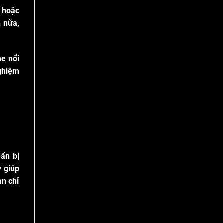
 hoặc
n nữa,
me nổi
ghiệm
ẩn bị
y giúp
ạn chỉ