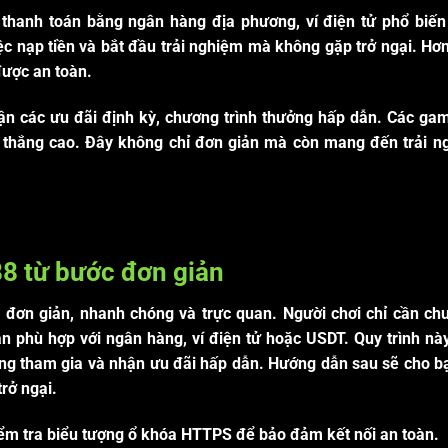
 thanh toán bằng ngân hàng địa phương, ví điện tử phổ biến
iệc nạp tiền và bắt đầu trải nghiệm mà không gặp trở ngại. Hơ
được an toàn.
ận các ưu đãi định kỳ, chương trình thưởng hấp dẫn. Các ga
ến thắng cao. Đây không chỉ đơn giản mà còn mang đến trải n
8 từ bước đơn giản
đơn giản, nhanh chóng và trực quan. Người chơi chỉ cần chu
n phù hợp với ngân hàng, ví điện tử hoặc USDT. Quy trình nà
àng tham gia và nhận ưu đãi hấp dẫn. Hướng dẫn sau sẽ cho b
rở ngại.
iểm tra biểu tượng ổ khóa HTTPS để bảo đảm kết nối an toàn.