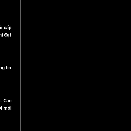
i cấp
hi đạt
ng tin
u. Các
ời mới