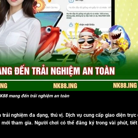
K88 mang đến trải nghiệm an toàn
 trải nghiệm đa dạng, thú vị. Dịch vụ cung cấp giao diện trực
mới tham gia. Người chơi có thể đăng ký trong vài phút, tiế