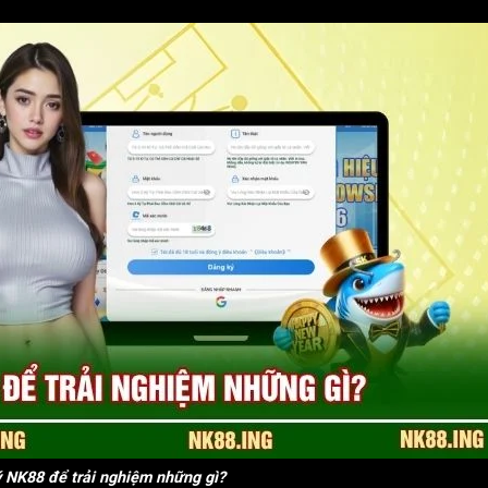
 NK88 để trải nghiệm những gì?