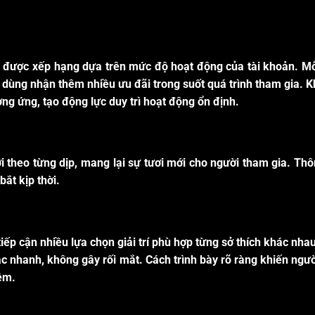
 được xếp hạng dựa trên mức độ hoạt động của tài khoản. Mỗ
 dùng nhận thêm nhiều ưu đãi trong suốt quá trình tham gia. K
ơng ứng, tạo động lực duy trì hoạt động ổn định.
theo từng dịp, mang lại sự tươi mới cho người tham gia. Thô
ắt kịp thời.
tiếp cận nhiều lựa chọn giải trí phù hợp từng sở thích khác nha
 nhanh, không gây rối mắt. Cách trình bày rõ ràng khiến ngư
iệm.