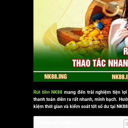
Rút tiền NK88
mang đến trải nghiệm tiện lợi
thanh toán diễn ra rất nhanh, minh bạch. Hướn
kiệm thời gian và kiểm soát tốt số dư tại
NK88
Table of Contents