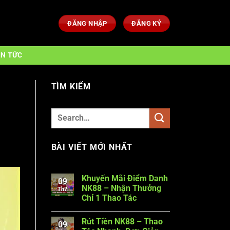
ĐĂNG NHẬP
ĐĂNG KÝ
IN TỨC
TÌM KIẾM
BÀI VIẾT MỚI NHẤT
Khuyến Mãi Điểm Danh
09
NK88 – Nhận Thưởng
Th7
Chỉ 1 Thao Tác
Không
có
Rút Tiền NK88 – Thao
bình
09
luận