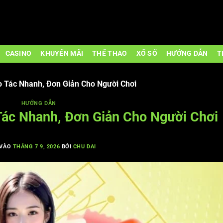
CASINO
KHUYẾN MÃI
THỂ THAO
XỔ SỐ
HƯỚNG DẪN
T
o Tác Nhanh, Đơn Giản Cho Người Chơi
HƯỚNG DẪN
Tác Nhanh, Đơn Giản Cho Người Chơi
 VÀO
THÁNG 7 9, 2026
BỞI
CHU DAI