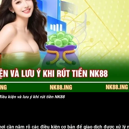
iều kiện và lưu ý khi rút tiền NK88
 chơi cần nắm rõ các điều kiện cơ bản để giao dịch được xử lý