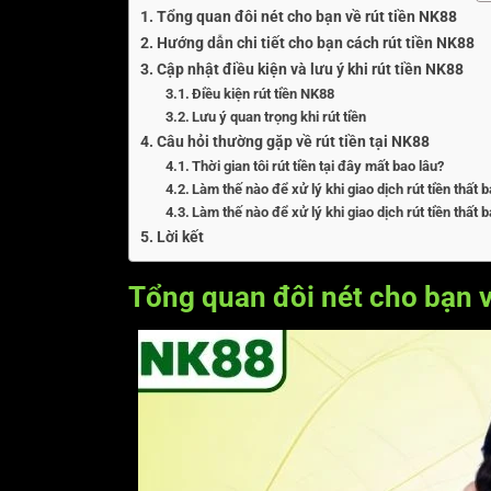
Tổng quan đôi nét cho bạn về rút tiền NK88
Hướng dẫn chi tiết cho bạn cách rút tiền NK88
Cập nhật điều kiện và lưu ý khi rút tiền NK88
Điều kiện rút tiền NK88
Lưu ý quan trọng khi rút tiền
Câu hỏi thường gặp về rút tiền tại NK88
Thời gian tôi rút tiền tại đây mất bao lâu?
Làm thế nào để xử lý khi giao dịch rút tiền thất b
Làm thế nào để xử lý khi giao dịch rút tiền thất b
Lời kết
Tổng quan đôi nét cho bạn v