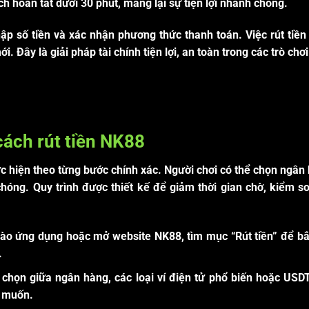
h hoàn tất dưới 30 phút, mang lại sự tiện lợi nhanh chóng.
hập số tiền và xác nhận phương thức thanh toán. Việc rút tiề
i. Đây là giải pháp tài chính tiện lợi, an toàn trong các trò chơ
cách rút tiền NK88
ực hiện theo từng bước chính xác. Người chơi có thể chọn ngân
óng. Quy trình được thiết kế để giảm thời gian chờ, kiểm s
vào ứng dụng hoặc mở website NK88, tìm mục “Rút tiền” để b
.
chọn giữa ngân hàng, các loại ví điện tử phổ biến hoặc USD
g muốn.